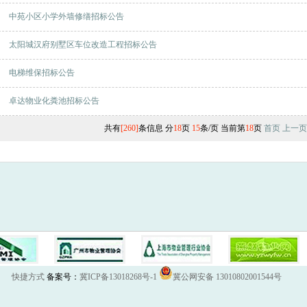
中苑小区小学外墙修缮招标公告
太阳城汉府别墅区车位改造工程招标公告
电梯维保招标公告
卓达物业化粪池招标公告
共有
[260]
条信息 分
18
页
15
条/页 当前第
18
页
首页
上一页
快捷方式
备案号：
冀ICP备13018268号-1
冀公网安备 13010802001544号