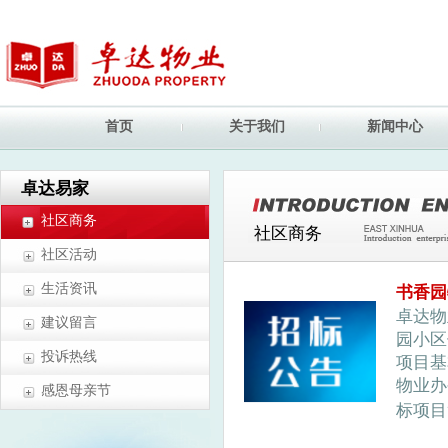
首页
关于我们
新闻中心
卓达易家
社区商务
社区商务
社区活动
生活资讯
书香园
卓达物
建议留言
园小区
投诉热线
项目基
物业办
感恩母亲节
标项目