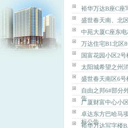
裕华万达B座C座
盛世春天南、北
中苑大厦C座东
万达住宅B1北区
国富花园小区2号
太阳城希望之州
盛世春天南区6号
自由之邦6#部分
告
广厦财富中心小区
卓达东方巴哈马项
标公告
裕华万达写字楼B