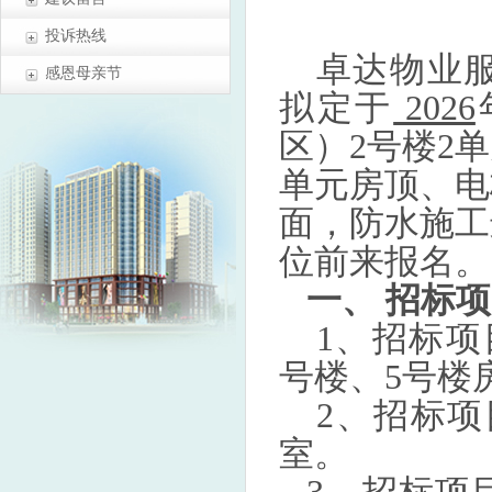
投诉热线
卓达物业
感恩母亲节
拟定于
2026
区）2号楼2
单元房顶、电
面，防水施工
位前来报名。
一、 招标
1、招标项
号楼、
5号楼
2、招标项
室。