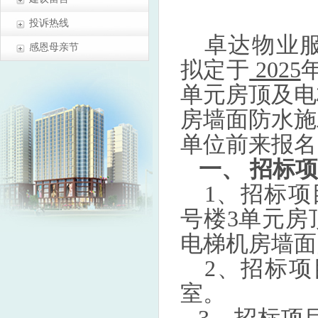
投诉热线
卓达物业
感恩母亲节
拟定于
2025
单元房顶及电
房墙面防水施
单位前来报名
一、 招标
1、招标项
号楼3单元房
电梯机房墙面
2、招标项
室。